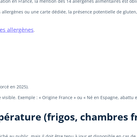
ation en France, la mention des 14 allergènes alimentaires est obl
allergènes ou une carte dédiée, la présence potentielle de gluten, a
des allergènes
.
forcé en 2025).
e visible. Exemple : « Origine France » ou « Né en Espagne, abattu 
érature (frigos, chambres f
ché au public, mais il doit être tenu à jour et disponible en cas d