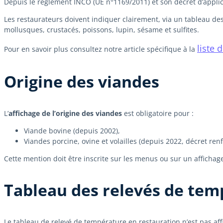
Depuis le règlement INCO (UE n°1169/2011) et son décret d’applic
Les restaurateurs doivent indiquer clairement, via un tableau des 
mollusques, crustacés, poissons, lupin, sésame et sulfites.
liste 
Pour en savoir plus consultez notre article spécifique à la
Origine des viandes
L’
affichage de l’origine des viandes
est obligatoire pour :
Viande bovine (depuis 2002),
Viandes porcine, ovine et volailles (depuis 2022, décret ren
Cette mention doit être inscrite sur les menus ou sur un affichag
Tableau des relevés de temp
Le tableau de relevé de température en restauration n’est pas affi