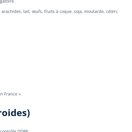
igatoire.
rachides, lait, œufs, fruits à coque, soja, moutarde, céleri,
en France ».
roides)
e contrôle DDPP.